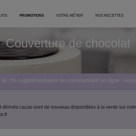
iss.fr
UITS
PROMOTIONS
VOTRE MÉTIER
NOS RECETTES
Couverture de chocolat
e de 2% supplémentaires en commandant en ligne ! Hor
 dérivés cacao sont de nouveau disponibles à la vente sur notre 
s.fr