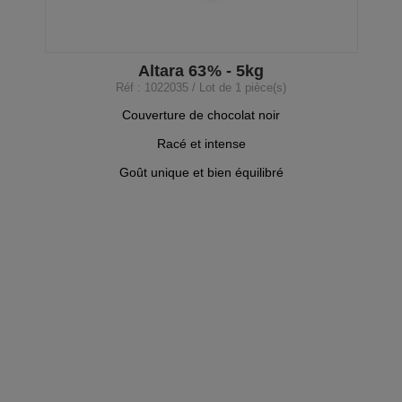
Altara 63% - 5kg
Réf : 1022035 / Lot de 1 pièce(s)
Couverture de chocolat noir
Racé et intense
Goût unique et bien équilibré