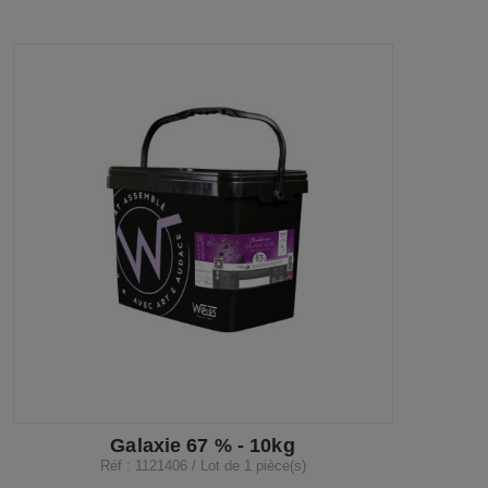
Galaxie 67 % - 10kg
Réf : 1121406 / Lot de 1 pièce(s)