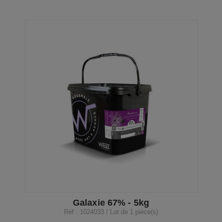
Galaxie 67% - 5kg
Réf : 1024033 / Lot de 1 pièce(s)