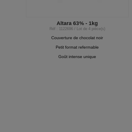
Altara 63% - 1kg
Réf : 1122696 / Lot de 4 pièce(s)
Couverture de chocolat noir
Petit format refermable
Goût intense unique