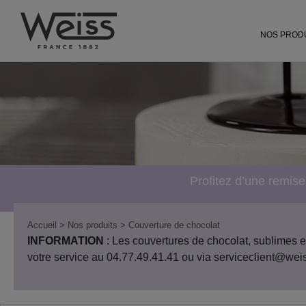
L'univers Weiss pour les particuliers
chocolat-we
NOS PROD
Profitez d’une remis
Accueil
> Nos produits
> Couverture de chocolat
INFORMATION
: Les couvertures de chocolat, sublimes et
votre service au 04.77.49.41.41 ou via serviceclient@weis