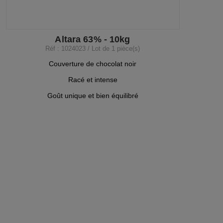
Altara 63% - 10kg
Réf : 1024023 / Lot de 1 pièce(s)
Couverture de chocolat noir
Racé et intense
Goût unique et bien équilibré