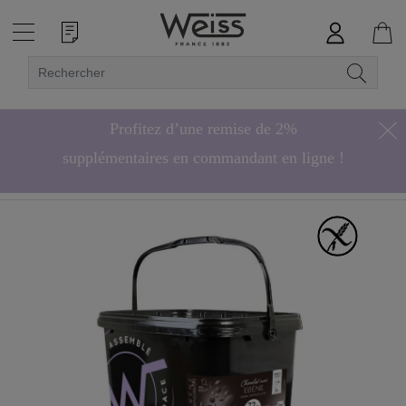
Profitez d’une remise de 2%
supplémentaires en commandant en ligne !
Hors bonbons de chocolat