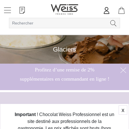
Glaciers
Profitez d’une remise de 2%
supplémentaires en commandant en ligne !
Hors bonbons de chocolat
x
Important
! Chocolat Weiss Professionnel est un
site destiné aux professionnels de la
gastronomie. Les prix affichés sont bruts (hors