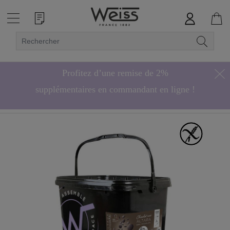
Profitez d’une remise de 2%
supplémentaires en commandant en ligne !
Hors bonbons de chocolat