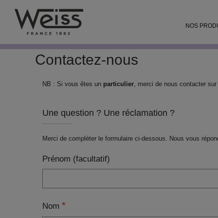
L'univers Weiss pour les particuliers
chocolat-we
NOS PROD
Profitez d’une remis
Contactez-nous
NB : Si vous êtes un
particulier
, merci de nous contacter su
Une question ? Une réclamation ?
Merci de compléter le formulaire ci-dessous. Nous vous répo
Prénom (facultatif)
Nom