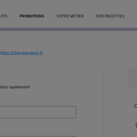
iss.fr
UITS
PROMOTIONS
VOTRE MÉTIER
NOS RECETTES
e de 2% supplémentaires en commandant en ligne ! Hor
r
https://chocolat-weiss.fr
ndons rapidement!
C