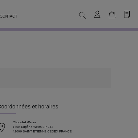
Une question ?
04 77 49 41 41
CONTACT
s bonbons de chocolat
oordonnées et horaires
Chocolat Weiss
1 rue Eugène Weiss BP 242
42006 SAINT ETIENNE CEDEX FRANCE