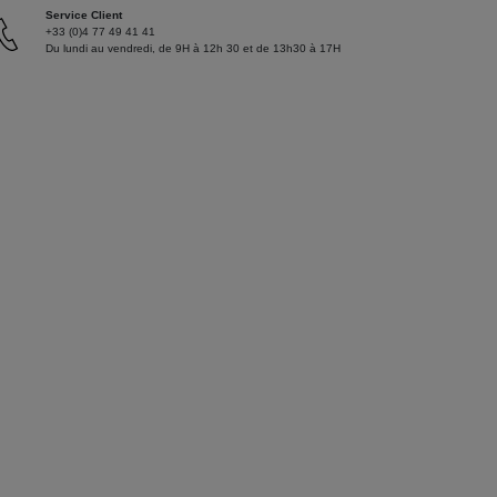
Service Client
+33 (0)4 77 49 41 41
Du lundi au vendredi, de 9H à 12h 30 et de 13h30 à 17H