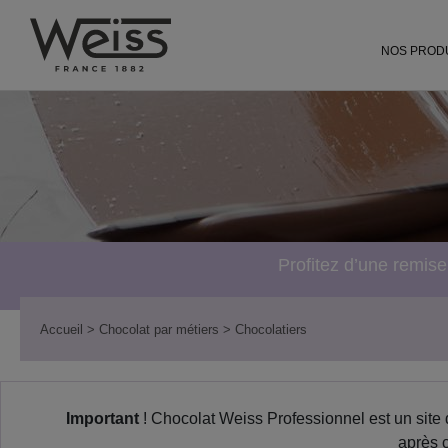
L'univers Weiss pour les particuliers
chocolat-we
NOS PROD
Profitez d’une remis
Accueil
> Chocolat par métiers
> Chocolatiers
Important
! Chocolat Weiss Professionnel est un site 
après c