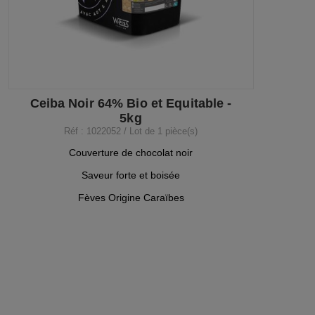
Ceiba Noir 64% Bio et Equitable -
5kg
Réf : 1022052 / Lot de 1 pièce(s)
Couverture de chocolat noir
Saveur forte et boisée
Fèves Origine Caraïbes