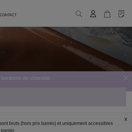
Une question ?
04 77 49 41 41
CONTACT
s bonbons de chocolat
x
sont bruts (hors prix barrés) et uniquement accessibles
 panier.