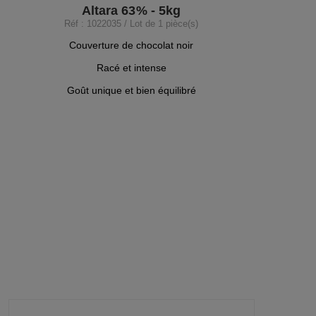
Altara 63% - 5kg
Réf : 1022035 / Lot de 1 pièce(s)
Couverture de chocolat noir
Racé et intense
Goût unique et bien équilibré