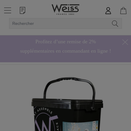
Profitez d’une remise de 2%
supplémentaires en commandant en ligne !
Hors bonbons de chocolat