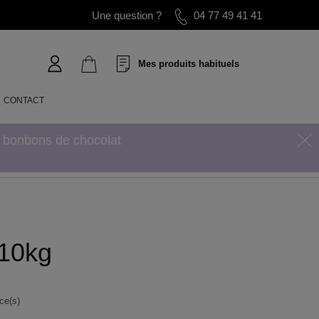
Une question ?
04 77 49 41 41
Mes produits habituels
CONTACT
s bonbons de chocolat
 10kg
ce(s)