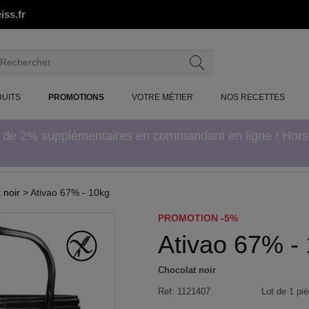
iss.fr
UITS
PROMOTIONS
VOTRE MÉTIER
NOS RECETTES
e de 2% supplémentaires en commandant en ligne ! Hor
 noir
> Ativao 67% - 10kg
PROMOTION -5%
Ativao 67% -
Chocolat noir
Ref:
1121407
Lot de 1 piè