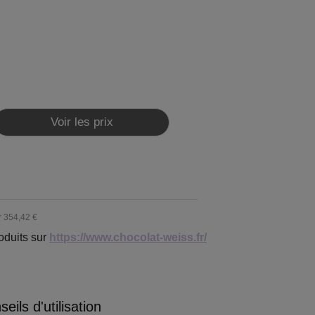
Voir les prix
r
354,42 €
oduits sur
https://www.chocolat-weiss.fr/
eils d'utilisation