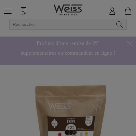
Profitez d’une remise de 2%
supplémentaires en commandant en ligne !
Hors bonbons de chocolat