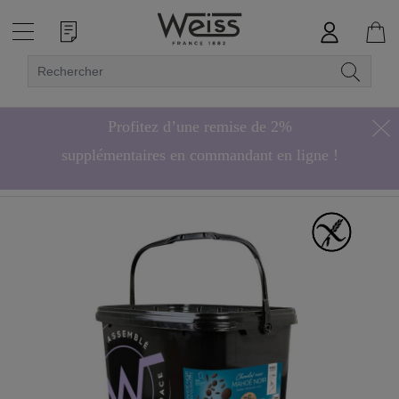
Profitez d’une remise de 2%
supplémentaires en commandant en ligne !
Hors bonbons de chocolat