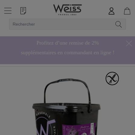
Profitez d’une remise de 2%
supplémentaires en commandant en ligne !
Hors bonbons de chocolat