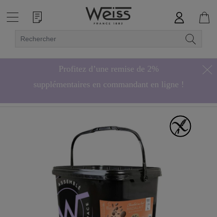
Profitez d’une remise de 2%
supplémentaires en commandant en ligne !
Hors bonbons de chocolat