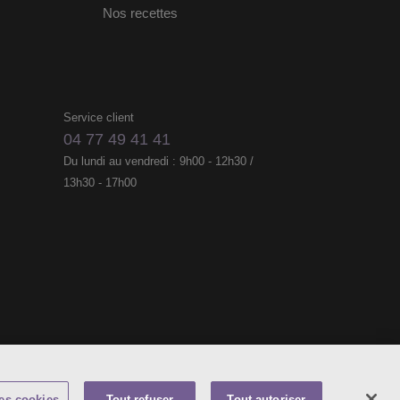
Nos recettes
Service client
04 77 49 41 41
Du lundi au vendredi : 9h00 - 12h30 /
13h30 - 17h00
Accessibilité
ons légales
es cookies
Tout refuser
Tout autoriser