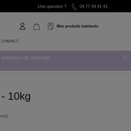
Une question ?
04 77 49 41 41
Mes produits habituels
CONTACT
s bonbons de chocolat
 - 10kg
ce(s)