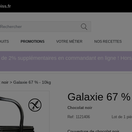
iss.fr
UITS
PROMOTIONS
VOTRE MÉTIER
NOS RECETTES
e de 2% supplémentaires en commandant en ligne ! Hor
 noir
> Galaxie 67 % - 10kg
Galaxie 67 %
Chocolat noir
Ref:
1121406
Lot de 1 piè
Couverture de chocolat noir