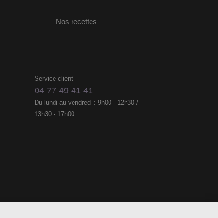
Nos recettes
Service client
04 77 49 41 41
Du lundi au vendredi : 9h00 - 12h30 /
13h30 - 17h00
Accessibilité
ons légales