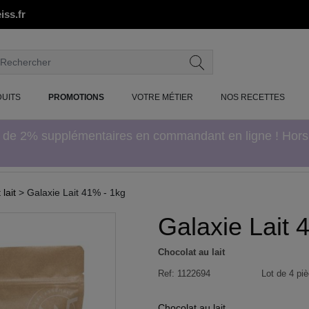
iss.fr
UITS
PROMOTIONS
VOTRE MÉTIER
NOS RECETTES
e de 2% supplémentaires en commandant en ligne ! Hor
lait
> Galaxie Lait 41% - 1kg
Galaxie Lait 
Chocolat au lait
Ref:
1122694
Lot de 4 piè
Chocolat au lait