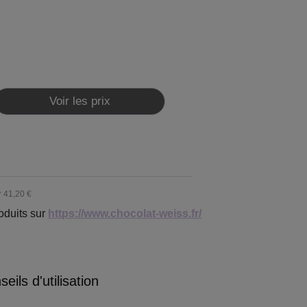
Voir les prix
r
41,20 €
oduits sur
https://www.chocolat-weiss.fr/
eils d'utilisation