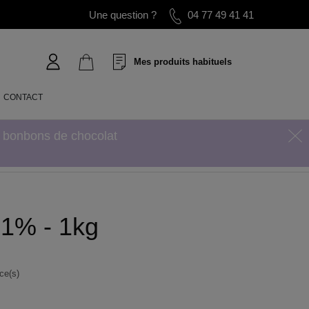
Une question ?
04 77 49 41 41
Mes produits habituels
CONTACT
s bonbons de chocolat
41% - 1kg
ce(s)