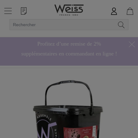
Profitez d’une remise de 2%
supplémentaires en commandant en ligne !
Hors bonbons de chocolat