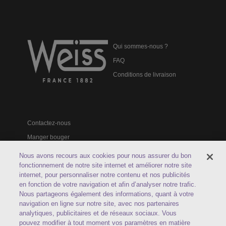
Qui sommes-nous ?
FAQ
Conditions de livraison
Contactez-nous
Manger bouger
Catalogues professionnels
Nous avons recours aux cookies pour nous assurer du bon
fonctionnement de notre site internet et améliorer notre site
internet, pour personnaliser notre contenu et nos publicités
en fonction de votre navigation et afin d’analyser notre trafic.
Nous partageons également des informations, quant à votre
navigation en ligne sur notre site, avec nos partenaires
Service client
04 77 49 41 41
analytiques, publicitaires et de réseaux sociaux. Vous
Du lundi au vendredi : 9h00 - 12h30 /
pouvez modifier à tout moment vos paramètres en matière