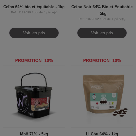
Ceïba 64% bio et équitable - 1kg
Ceiba Noir 64% Bio et Equitable
Réf : 1122690 / Lot de 4 pièce(s)
- 5kg
Réf : 1022052 / Lot de 1 pièce(s)
Voir les prix
Voir les prix
PROMOTION -10%
PROMOTION -10%
Mbô 71% - 5kg
Li Chu 64% - 1kg