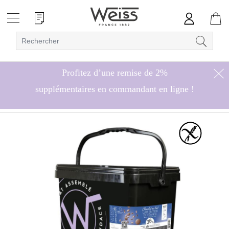
Profitez d’une remise de 2%
supplémentaires en commandant en ligne !
Hors bonbons de chocolat