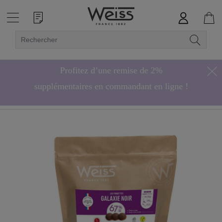
Profitez d’une remise de 2%
supplémentaires en commandant en ligne !
Hors bonbons de chocolat