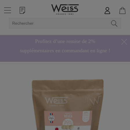
Profitez d’une remise de 2%
supplémentaires en commandant en ligne !
Hors bonbons de chocolat