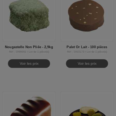
Nougastelle Non Pliée - 2,9kg
Palet Or Lait - 100 pièces
Réf : 1066002 / Lot de 1 pièce(s)
Réf : 1003173 / Lot de 1 pièce(s)
Voir les prix
Voir les prix