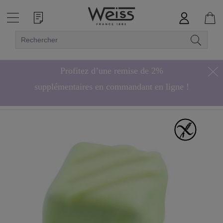
Profitez d’une remise de 2%
supplémentaires en commandant en ligne !
Hors bonbons de chocolat