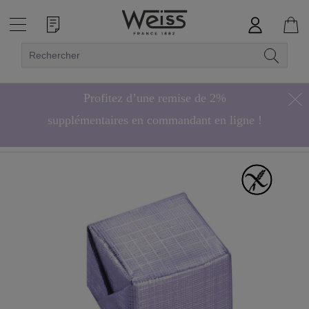
Profitez d’une remise de 2%
supplémentaires en commandant en ligne !
Hors bonbons de chocolat