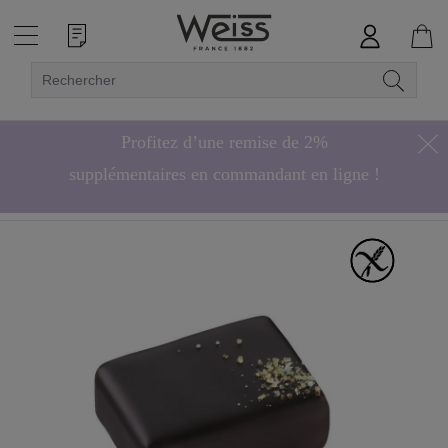
Profitez d’une remise de 2%
supplémentaires en commandant en ligne !
Hors bonbons de chocolat