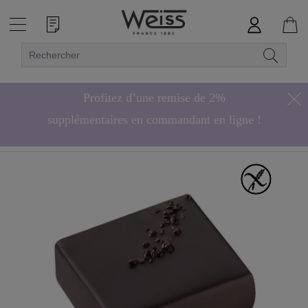
Profitez d’une remise de 2%
supplémentaires en commandant en ligne !
Hors bonbons de chocolat