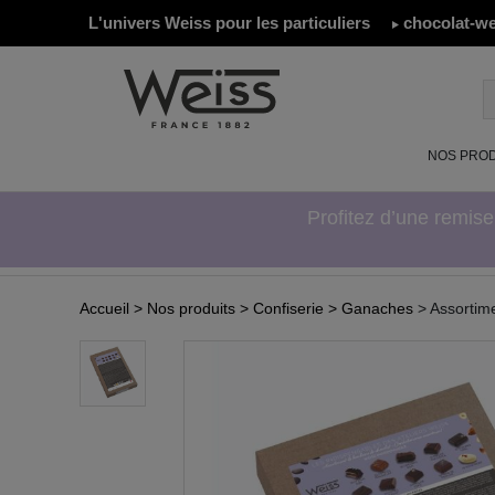
L'univers Weiss pour les particuliers
chocolat-we
NOS PROD
Profitez d’une remis
Accueil
> Nos produits
> Confiserie
> Ganaches
> Assortim