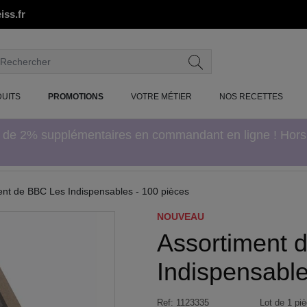
iss.fr
UITS
PROMOTIONS
VOTRE MÉTIER
NOS RECETTES
e de 2% supplémentaires en commandant en ligne ! Hor
ent de BBC Les Indispensables - 100 pièces
NOUVEAU
Assortiment 
Indispensable
Ref:
1123335
Lot de 1 piè