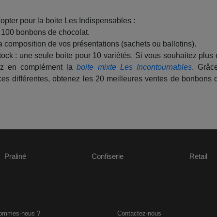
'opter pour la boite Les Indispensables :
e 100 bonbons de chocolat.
a composition de vos présentations (sachets ou ballotins).
stock : une seule boite pour 10 variétés. Si vous souhaitez plus
sez en complément la
boite mixte Les Incontournables
. Grâc
es différentes, obtenez les 20 meilleures ventes de bonbons 
Praliné
Confiserie
Retail
sommes-nous ?
Contactez-nous