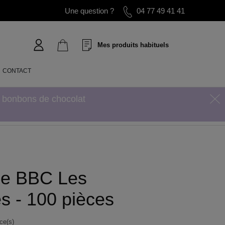
Une question ?
04 77 49 41 41
Mes produits habituels
CONTACT
s bonbons de chocolat
de BBC Les
s - 100 pièces
ce(s)