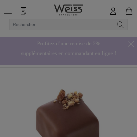
Profitez d’une remise de 2%
supplémentaires en commandant en ligne !
Hors bonbons de chocolat