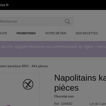
iss.fr
UITS
PROMOTIONS
VOTRE MÉTIER
NOS RECETTES
e de 2% supplémentaires en commandant en ligne ! Hor
tains kacinkoa 85% - 444 pièces
Napolitains k
pièces
Chocolat noir
Ref:
1044002
Lot de 1 piè