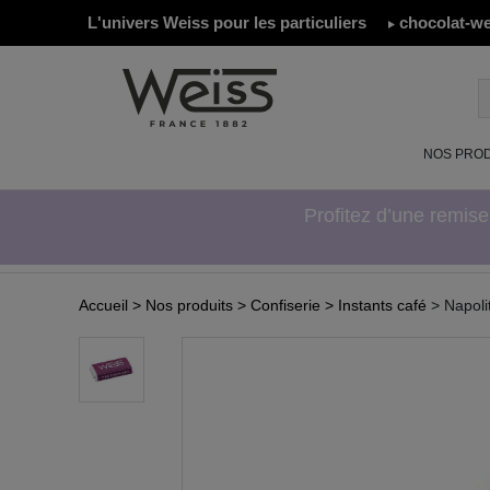
L'univers Weiss pour les particuliers
chocolat-we
NOS PROD
Profitez d’une remis
Accueil
> Nos produits
> Confiserie
> Instants café
> Napoli