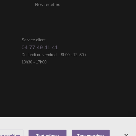
Nos recettes
Service client
04 77 49 41 41
Du lundi au vendredi : 9h00 - 12h30 /
13h30 - 17h00
Accessibilité
ons légales
es cookies
Tout refuser
Tout autoriser