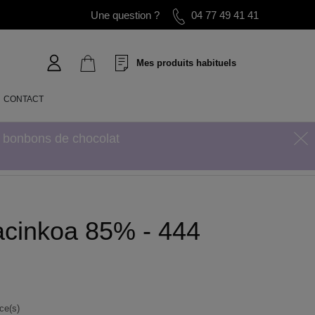
Une question ?
04 77 49 41 41
Mes produits habituels
CONTACT
s bonbons de chocolat
acinkoa 85% - 444
ce(s)