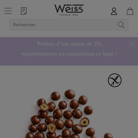
Profitez d’une remise de 2%
supplémentaires en commandant en ligne !
Hors bonbons de chocolat