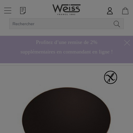
Profitez d’une remise de 2%
supplémentaires en commandant en ligne !
Hors bonbons de chocolat