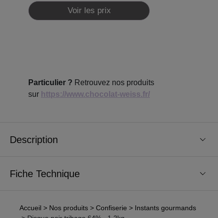
Voir les prix
Particulier ?
Retrouvez nos produits
sur
https://www.chocolat-weiss.fr/
Description
Fiche Technique
Accueil
> Nos produits
> Confiserie
> Instants gourmands
> Disque noir tribago 64% - 1,2kg