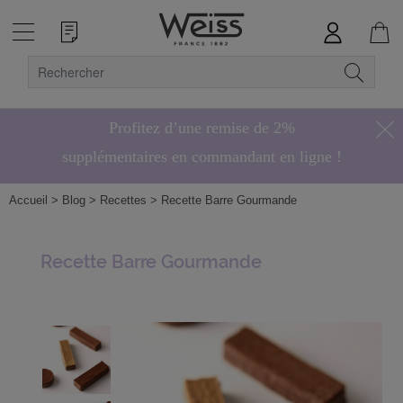
Profitez d’une remise de 2%
supplémentaires en commandant en ligne !
Hors bonbons de chocolat
Accueil
> Blog
> Recettes
> Recette Barre Gourmande
Recette Barre Gourmande