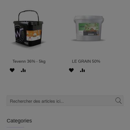
À
AU
À
AU
MES
COMPARATEUR
MES
COMPARATEUR
FAVORIS
FAVORIS
Tevenn 36% - 5kg
LE GRAIN 50%
AJOUTER
AJOUTER
AJOUTER
AJOUTER
À
AU
À
AU
MES
COMPARATEUR
MES
COMPARATEUR
FAVORIS
FAVORIS
Categories