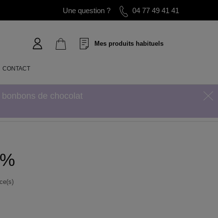
Une question ?
04 77 49 41 41
Mes produits habituels
CONTACT
s bonbons de chocolat
0%
ce(s)