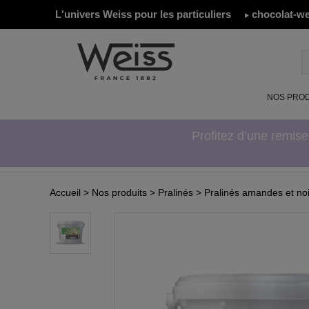
L'univers Weiss pour les particuliers
chocolat-we
NOS PROD
Profitez d’une remis
Accueil
> Nos produits
> Pralinés
> Pralinés amandes et noi