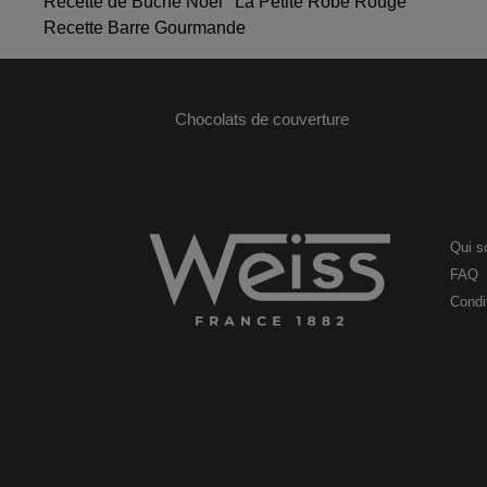
Recette de Bûche Noël ' La Petite Robe Rouge"
Recette Barre Gourmande
Chocolats de couverture
Qui 
FAQ
Condit