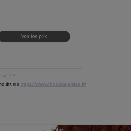
Voir les prix
r
240,20 €
oduits sur
https://www.chocolat-weiss.fr/