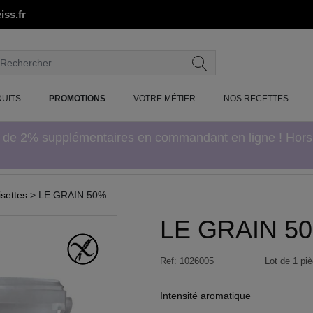
iss.fr
UITS
PROMOTIONS
VOTRE MÉTIER
NOS RECETTES
e de 2% supplémentaires en commandant en ligne ! Hor
settes
> LE GRAIN 50%
LE GRAIN 5
Ref:
1026005
Lot de 1 piè
Intensité aromatique