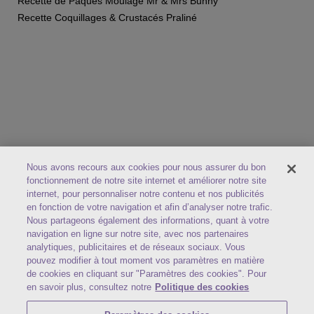
Recette de Pâques Moulage Mr & Mrs Bunny
Recette Coquillages & Crustacés Praliné
Nous avons recours aux cookies pour nous assurer du bon
fonctionnement de notre site internet et améliorer notre site
internet, pour personnaliser notre contenu et nos publicités
en fonction de votre navigation et afin d’analyser notre trafic.
Nous partageons également des informations, quant à votre
navigation en ligne sur notre site, avec nos partenaires
Qui sommes-nous ?
analytiques, publicitaires et de réseaux sociaux. Vous
FAQ
pouvez modifier à tout moment vos paramètres en matière
Conditions de livraison
de cookies en cliquant sur "Paramètres des cookies". Pour
en savoir plus, consultez notre
Politique des cookies