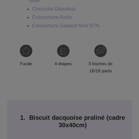
lisse
Chocolat Gianduja
Couverture Anëo
Couverture Galaxie Noir 67%
Facile
4 étapes
3 bûches de
16/18 parts
1. Biscuit dacquoise praliné (cadre
30x40cm)