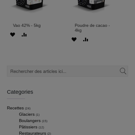
Vao 42% - 5kg
Poudre de cacao -
4kg
AJOUTER
AJOUTER
AJOUTER
AJOUTER
À
AU
À
AU
MES
COMPARATEUR
MES
COMPARATEUR
FAVORIS
FAVORIS
Categories
Recettes
(24)
Glaciers
(1)
Boulangers
(15)
Pâtissiers
(12)
Restaurateurs
(2)