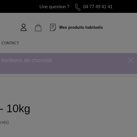
Une question ?
04 77 49 41 41
Mes produits habituels
CONTACT
s bonbons de chocolat
- 10kg
ce(s)