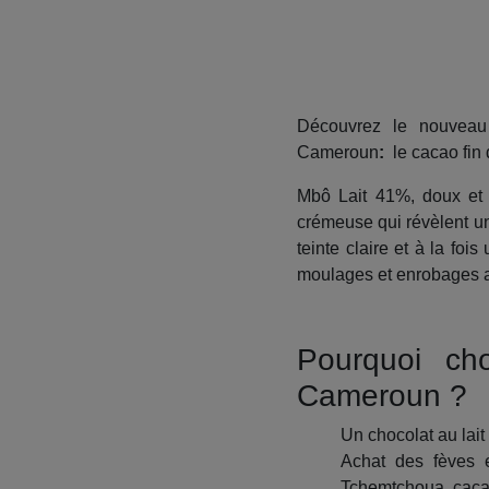
Découvrez le nouvea
Cameroun
:
le cacao fin
Mbô Lait 41%, doux et e
crémeuse qui révèlent u
teinte claire et à la foi
moulages et enrobages a
Pourquoi ch
Cameroun ?
Un chocolat au lait 
Achat des fèves e
Tchemtchoua, cacao