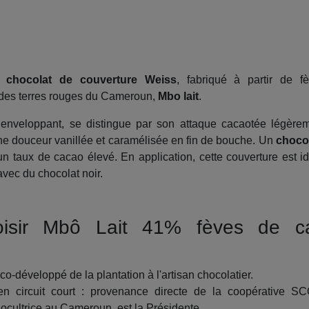
u
chocolat de couverture Weiss
, fabriqué à partir de f
 des terres rouges du Cameroun,
Mbo lait
.
nveloppant, se distingue par son attaque cacaotée légèreme
ne douceur vanillée et caramélisée en fin de bouche. Un
chocol
s un taux de cacao élevé. En application, cette couverture est 
vec du chocolat noir.
oisir Mbô Lait 41% fèves de ca
co-développé de la plantation à l'artisan chocolatier.
n circuit court : provenance directe de la coopérative S
cultrice au Cameroun, est la Présidente.