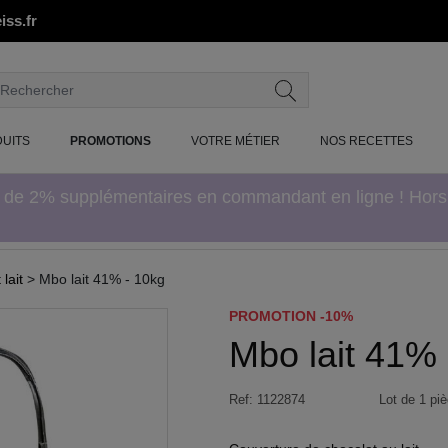
iss.fr
UITS
PROMOTIONS
VOTRE MÉTIER
NOS RECETTES
e de 2% supplémentaires en commandant en ligne ! Hor
lait
> Mbo lait 41% - 10kg
PROMOTION -10%
Mbo lait 41% 
Ref:
1122874
Lot de 1 piè