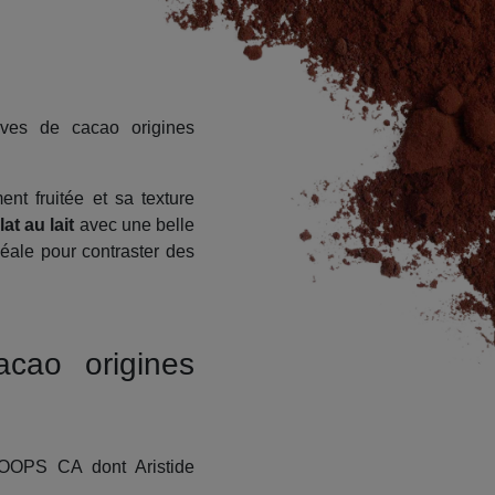
èves de cacao origines
nt fruitée et sa texture
at au lait
avec une belle
idéale pour contraster des
cao origines
COOPS CA dont Aristide