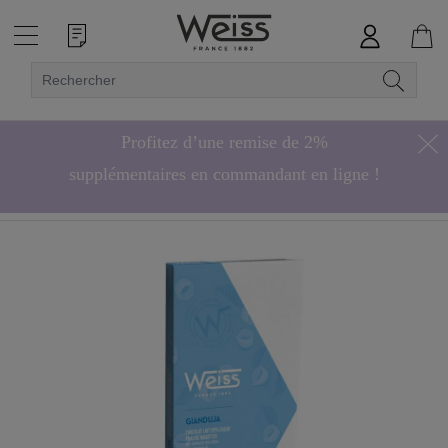
Profitez d’une remise de 2%
supplémentaires en commandant en ligne !
Hors bonbons de chocolat