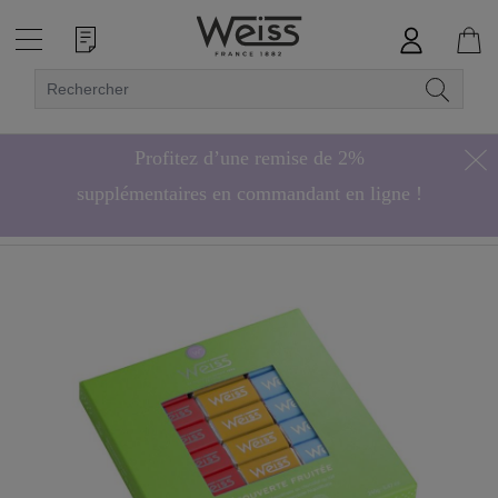
Profitez d’une remise de 2%
supplémentaires en commandant en ligne !
Hors bonbons de chocolat