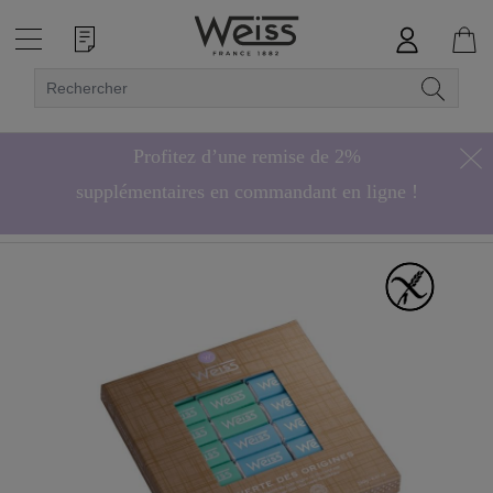
Profitez d’une remise de 2%
supplémentaires en commandant en ligne !
Hors bonbons de chocolat