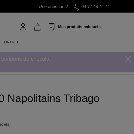
Une question ?
04 77 49 41 41
Mes produits habituels
CONTACT
s bonbons de chocolat
40 Napolitains Tribago
ièce(s)