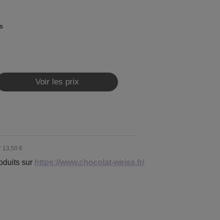
s
Voir les prix
r
13,50 €
oduits sur
https://www.chocolat-weiss.fr/