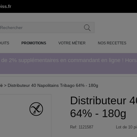
iss.fr
UITS
PROMOTIONS
VOTRE MÉTIER
NOS RECETTES
e de 2% supplémentaires en commandant en ligne ! Hor
fé
> Distributeur 40 Napolitains Tribago 64% - 180g
Distributeur 
64% - 180g
Ref:
1121587
Lot de 10 p