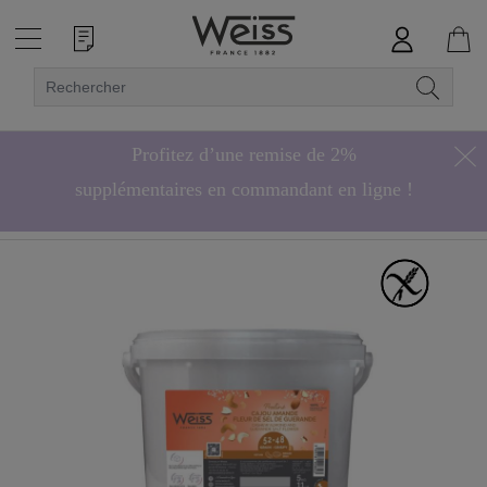
Profitez d’une remise de 2%
supplémentaires en commandant en ligne !
Hors bonbons de chocolat