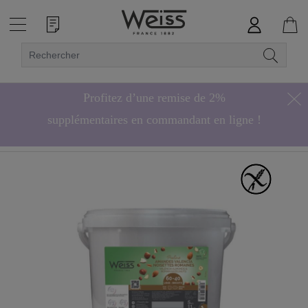
Profitez d’une remise de 2%
supplémentaires en commandant en ligne !
Hors bonbons de chocolat